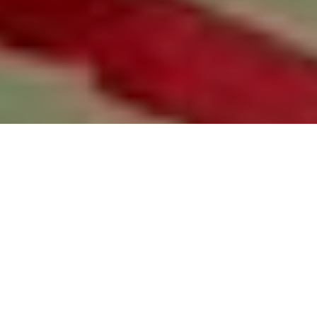
О Robotics Academy
Основана в 2021 году знаменитым
«Мистером Томом» — лауреатом наград