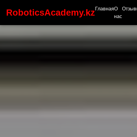
Главная
О
Отзы
RoboticsAcademy.kz
нас